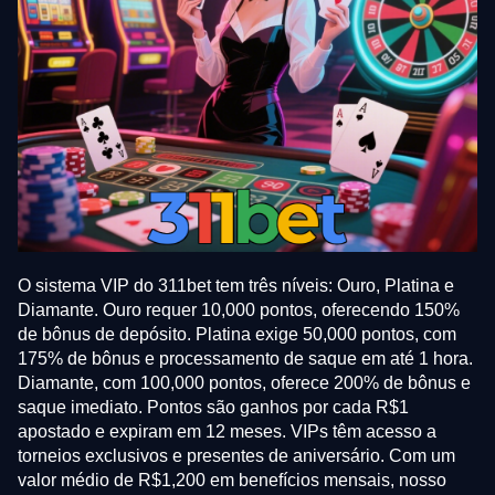
O sistema VIP do 311bet tem três níveis: Ouro, Platina e
Diamante. Ouro requer 10,000 pontos, oferecendo 150%
de bônus de depósito. Platina exige 50,000 pontos, com
175% de bônus e processamento de saque em até 1 hora.
Diamante, com 100,000 pontos, oferece 200% de bônus e
saque imediato. Pontos são ganhos por cada R$1
apostado e expiram em 12 meses. VIPs têm acesso a
torneios exclusivos e presentes de aniversário. Com um
valor médio de R$1,200 em benefícios mensais, nosso