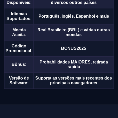
Disponíveis:
diversos outros países
Idiomas
Português, Inglês, Espanhol e mais
Suportados:
Moeda
Real Brasileiro (BRL) e várias outras
Aceita:
moedas
Código
BONUS2025
Promocional:
Probabilidades MAIORES, retirada
Bônus:
rápida
Versão de
Suporta as versões mais recentes dos
Software:
principais navegadores