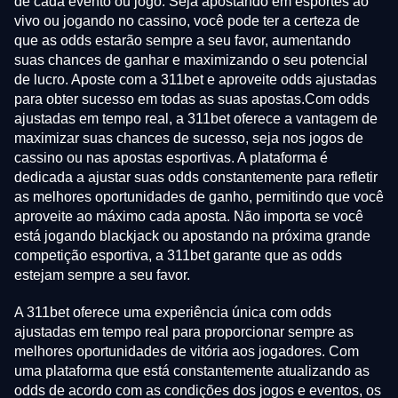
de cada evento ou jogo. Seja apostando em esportes ao
vivo ou jogando no cassino, você pode ter a certeza de
que as odds estarão sempre a seu favor, aumentando
suas chances de ganhar e maximizando o seu potencial
de lucro. Aposte com a 311bet e aproveite odds ajustadas
para obter sucesso em todas as suas apostas.Com odds
ajustadas em tempo real, a 311bet oferece a vantagem de
maximizar suas chances de sucesso, seja nos jogos de
cassino ou nas apostas esportivas. A plataforma é
dedicada a ajustar suas odds constantemente para refletir
as melhores oportunidades de ganho, permitindo que você
aproveite ao máximo cada aposta. Não importa se você
está jogando blackjack ou apostando na próxima grande
competição esportiva, a 311bet garante que as odds
estejam sempre a seu favor.
A 311bet oferece uma experiência única com odds
ajustadas em tempo real para proporcionar sempre as
melhores oportunidades de vitória aos jogadores. Com
uma plataforma que está constantemente atualizando as
odds de acordo com as condições dos jogos e eventos, os