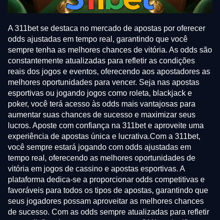
A 311bet se destaca no mercado de apostas por oferecer
odds ajustadas em tempo real, garantindo que você
sempre tenha as melhores chances de vitória. As odds são
constantemente atualizadas para refletir as condições
reais dos jogos e eventos, oferecendo aos apostadores as
melhores oportunidades para vencer. Seja nas apostas
esportivas ou jogando jogos como roleta, blackjack e
poker, você terá acesso às odds mais vantajosas para
aumentar suas chances de sucesso e maximizar seus
lucros. Aposte com confiança na 311bet e aproveite uma
experiência de apostas única e lucrativa.Com a 311bet,
você sempre estará jogando com odds ajustadas em
tempo real, oferecendo as melhores oportunidades de
vitória em jogos de cassino e apostas esportivas. A
plataforma dedica-se a proporcionar odds competitivas e
favoráveis para todos os tipos de apostas, garantindo que
seus jogadores possam aproveitar as melhores chances
de sucesso. Com as odds sempre atualizadas para refletir