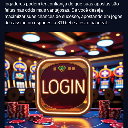
jogadores podem ter confiança de que suas apostas são
feitas nas odds mais vantajosas. Se você deseja
maximizar suas chances de sucesso, apostando em jogos
de cassino ou esportes, a 311bet é a escolha ideal.