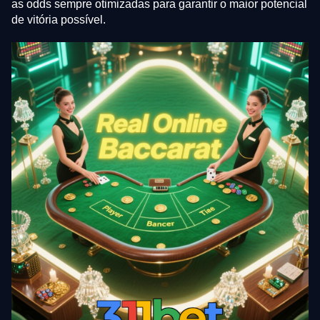
as odds sempre otimizadas para garantir o maior potencial
de vitória possível.