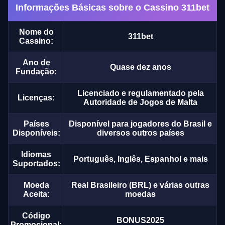
Informações Básicas sobre o Cassino 311bet
Nome do
311bet
Cassino:
Ano de
Quase dez anos
Fundação:
Licenciado e regulamentado pela
Licenças:
Autoridade de Jogos de Malta
Países
Disponível para jogadores do Brasil e
Disponíveis:
diversos outros países
Idiomas
Português, Inglês, Espanhol e mais
Suportados:
Moeda
Real Brasileiro (BRL) e várias outras
Aceita:
moedas
Código
BONUS2025
Promocional: